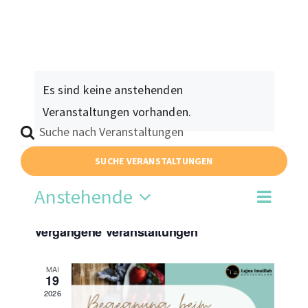
Moscheen
Mediathek
Kontakt
Es sind keine anstehenden
Veranstaltungen vorhanden.
Bitte
Schlüsselwort
Podiumsdiskussion
SUCHE VERANSTALTUNGEN
eingeben.
Anstehende
Suche
Veran
Suche
Verans
Liste
nach
Datum
Ansic
Vergangene Veranstaltungen
wählen.
Suche
Veranstaltungen
Navig
Schlüsselwort.
und
MAI
19
2026
Ansich