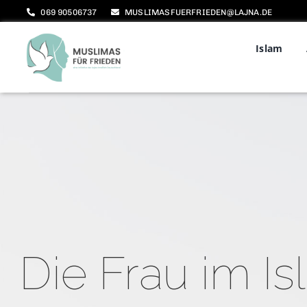
Zum
069 90506737
MUSLIMASFUERFRIEDEN@LAJNA.DE
Inhalt
Islam
springen
Die Frau im I