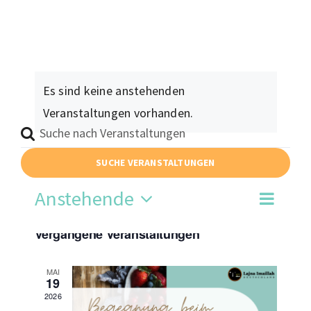
Moscheen
Mediathek
Kontakt
Es sind keine anstehenden
Veranstaltungen vorhanden.
Bitte
Schlüsselwort
Id Veranstaltung
SUCHE VERANSTALTUNGEN
eingeben.
Anstehende
Suche
Veran
Suche
Verans
Liste
nach
Datum
Ansic
Vergangene Veranstaltungen
wählen.
Suche
Veranstaltungen
Navig
Schlüsselwort.
und
MAI
19
2026
Ansich