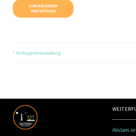
ZUM KALENDER
HINZUFÜGEN
Vortragsveranstaltung
WEITERF
Alislam.o