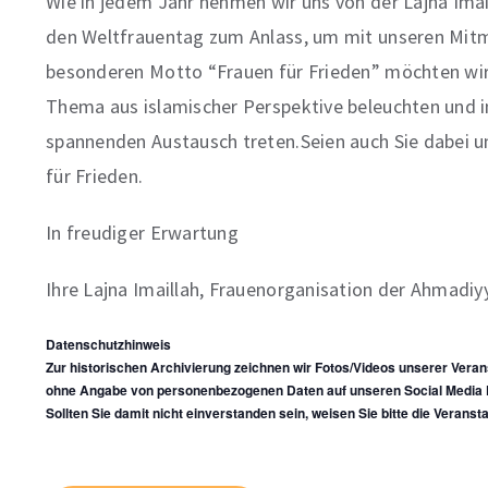
Wie in jedem Jahr nehmen wir uns von der Lajna Ima
den Weltfrauentag zum Anlass, um mit unseren Mitm
besonderen Motto “Frauen für Frieden” möchten wir
Thema aus islamischer Perspektive beleuchten und 
spannenden Austausch treten.Seien auch Sie dabei u
für Frieden.
In freudiger Erwartung
Ihre Lajna Imaillah, Frauenorganisation der Ahmad
Datenschutzhinweis
Zur historischen Archivierung zeichnen wir Fotos/Videos unserer Veran
ohne Angabe von personenbezogenen Daten auf unseren Social Media K
Sollten Sie damit nicht einverstanden sein, weisen Sie bitte die Veransta