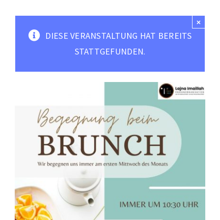
Moscheen
×
Mediathek
DIESE VERANSTALTUNG HAT BEREITS
Kontakt
STATTGEFUNDEN.