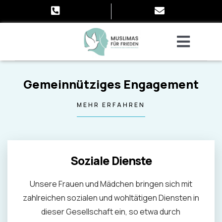
Zum
Inhalt
springen
Toggle
Naviga
Islam
Gemeinnütziges Engagement
Ahmadiyyat
MEHR ERFAHREN
Die Lajna Imaillah
Muslima
Friedenssymposium
Soziale Dienste
Veranstaltungen
Unsere Frauen und Mädchen bringen sich mit
Infokampagne
zahlreichen sozialen und wohltätigen Diensten in
Pressemitteilungen
dieser Gesellschaft ein, so etwa durch